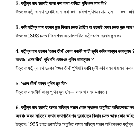
2. যতীন্দ্ৰ নাথ দুৱৰাই ৰচনা কৰা কথা-কবিতা পুথিখনৰ নাম কি?
উত্তৰঃ যতীন্দ্ৰ নাথ দুৱৰাই ৰচনা কৰা কথা-কবিতা পুথিখনৰ নাম হ’ল— “কথা-ক
3. কবি যতীন্দ্ৰ নাথ দুৱৰাৰ জন্ম কিমান চনত হৈছিল বা দুৱৰাই কোন চনত জন্ম লাভ
উত্তৰঃ 1892 চনত শিৱসাগৰৰ আমোলাপট্টিত যতীন্দ্ৰনাথ দুৱৰাৰ জন্ম হয়।
4. যতীন্দ্ৰ নাথ দুৱৰাৰ ‘ওমৰ তীৰ্থ’ কোন গৰাকী ফাৰ্চী ছুফী কবিৰ কাব্যৰ ভাবানুবাদ 
অথবাঃ ‘ওমৰ তীৰ্থ’ পুথিখনি কোনখন পুথিৰ ভাবানুবাদ ?
উত্তৰঃ যতীন্দ্ৰ নাথ দুৱৰাৰ ‘ওমৰ তীৰ্থ’ পুথিখনি ফাৰ্চী চুফী কবি ওমৰ খায়ামৰ ‘ৰুবা
5. ‘ওমৰ তীৰ্থ’ কাব্য পুথিৰ মূল কি?
উত্তৰঃ ওমৰতীৰ্থ কাব্য পুথিৰ মূল হ’ল— ওমৰ খায়ামৰ ৰুবায়ত।
6. যতীন্দ্ৰ নাথ দুৱৰাই অসম সাহিত্য সভাৰ কোন স্থানত অনুষ্ঠিত অধিৱেশনত স
অথবাঃ অসম সাহিত্য সভাৰ সভাপতিৰ পদ দুৱৰাদেৱে কিমান চনত আৰু কোন অধ
উত্তৰঃ 1955 চনত গুৱাহাটীত অনুষ্ঠিত অসম সাহিত্য সভাৰ অধিবেশনত যতীন্দ্ৰ