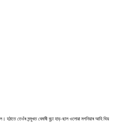
 হঠাতে তেওঁৰ সন্মুখত বেমাৰী বুঢ়া হাড়-ছাল ওলোৱা মগনিয়াৰ আহি থিয়