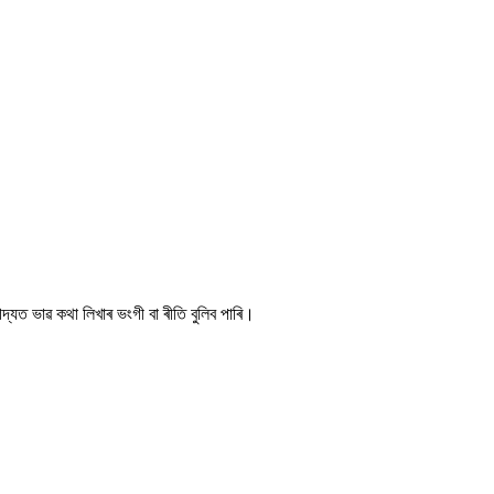
্যত ভাৱ কথা লিখাৰ ভংগী বা ৰীতি বুলিব পাৰি।