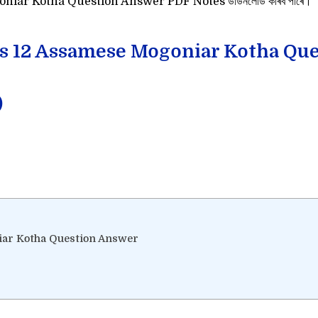
e Mogoniar Kotha Question Answer PDF Notes ডাউনলোড কৰিব পাৰে।
 Class 12 Assamese Mogoniar Kotha Q
)
oniar Kotha Question Answer
)