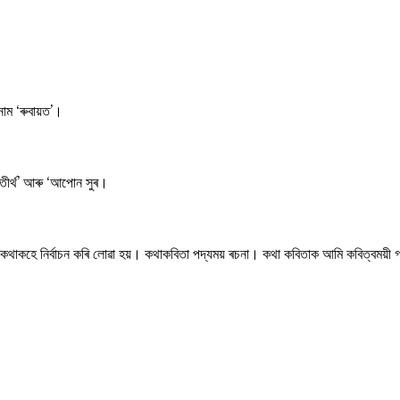
াম ‘ৰুবায়ত’।
মৰ তীৰ্থ’ আৰু ‘আপোন সুৰ।
থাকহে নিৰ্বাচন কৰি লোৱা হয়। কথাকবিতা পদ্যময় ৰচনা। কথা কবিতাক আমি কবিত্বময়ী গদ