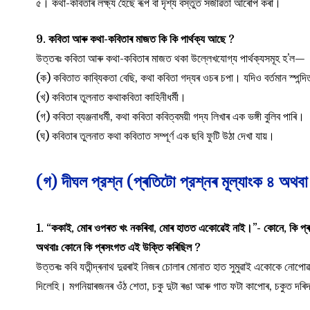
৫। কথা-কবিতাৰ লক্ষ্য হৈছে ৰূপ বা দৃশ্য বস্তুত সজীৱতা আৰোপ কৰা।
9. কবিতা আৰু কথা-কবিতাৰ মাজত কি কি পাৰ্থক্য আছে ?
উত্তৰঃ কবিতা আৰু কথা-কবিতাৰ মাজত থকা উল্লেখযোগ্য পাৰ্থক্যসমূহ হ’ল—
(ক) কবিতাত কাব্যিকতা বেছি, কথা কবিতা গদ্যৰ ওচৰ চপা। যদিও বৰ্তমান স্পন্দ
(খ) কবিতাৰ তুলনাত কথাকবিতা কাহিনীধৰ্মী।
(গ) কবিতা ব্যঞ্জনাধৰ্মী, কথা কবিতা কবিত্বময়ী গদ্য লিখাৰ এক ভঙ্গী বুলিব পাৰি।
(ঘ) কবিতাৰ তুলনাত কথা কবিতাত সম্পূৰ্ণ এক ছবি ফুটি উঠা দেখা যায়।
(গ) দীঘল প্রশ্ন (প্ৰতিটো প্রশ্নৰ মূল্যাংক ৪ অথবা
1. “ককাই, মোৰ ওপৰত খং নকৰিবা, মোৰ হাতত একোৱেই নাই।”- কোনে, কি প্ৰস
অথবাঃ কোনে কি প্ৰসংগত এই উক্তি কৰিছিল ?
উত্তৰঃ কবি যতীন্দ্ৰনাথ দুৱৰাই নিজৰ চোলাৰ মোনাত হাত সুমুৱাই একোকে নোপোৱাত
দিলেহি। মগনিয়াৰজনৰ ওঁঠ শেতা, চকু দুটা ৰঙা আৰু গাত ফটা কাপোৰ, চকুত দৰিদ