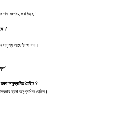
খনৰ পৰা সংগ্ৰহ কৰা হৈছে।
আছে ?
 সাদৃশ্য আছে/দেখা যায়।
নফুল’।
দুৱৰা অনুপ্ৰাণিত হৈছিল ?
্দ্ৰনাথ দুৱৰা অনুপ্ৰাণিত হৈছিল।