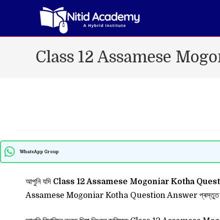
Skip
to
content
Class 12 Assamese Mogo
WhatsApp Group
আপুনি যদি
Class 12 Assamese Mogoniar Kotha Ques
Assamese Mogoniar Kotha Question Answer প্ৰস্তুত কৰিছো