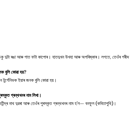
 চকু দুটা ৰঙা আৰু গাত ফটা কাপোৰ। হাতদুখন উখহা আৰু অপৰিষ্কাৰ। লগতে, তেওঁৰ শৰীৰ অ
ক বুলি কোৱা হয়?
 টুৰ্গেনিভক ইয়াৰ জনক বুলি কোৱা হয়।
ুৰস্কৃত গ্ৰন্থখনৰ নাম লিখা।
ীন্দ্ৰ নাথ দুৱৰা আৰু তেওঁৰ পুৰস্কৃত গ্ৰন্থখনৰ নাম হ’ল— বনফুল (কবিতাপুথি)।