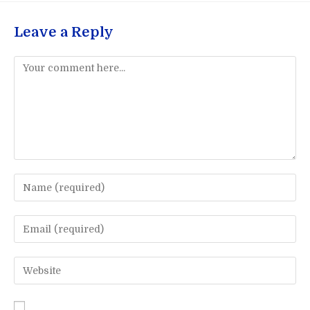
Leave a Reply
Comment
Enter
your
name
Enter
or
your
username
email
Enter
to
address
your
comment
to
website
comment