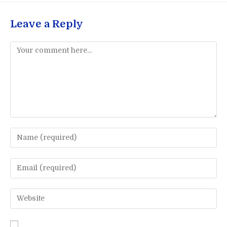
Leave a Reply
Comment
Enter
your
name
Enter
or
your
username
email
Enter
to
address
your
comment
to
website
comment