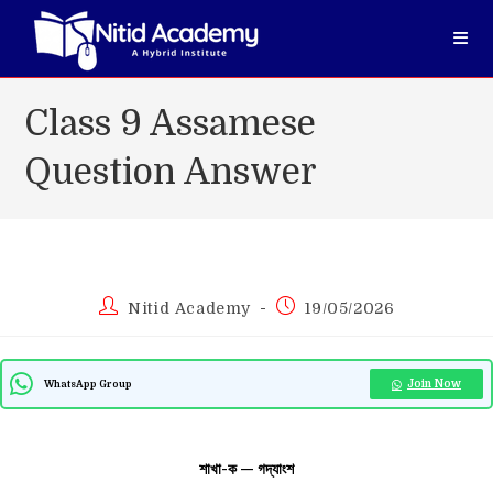
Skip
to
content
Class 9 Assamese
Question Answer
Post
Post
Nitid Academy
19/05/2026
author:
published:
Join Now
WhatsApp Group
শাখা-ক — গদ্যাংশ