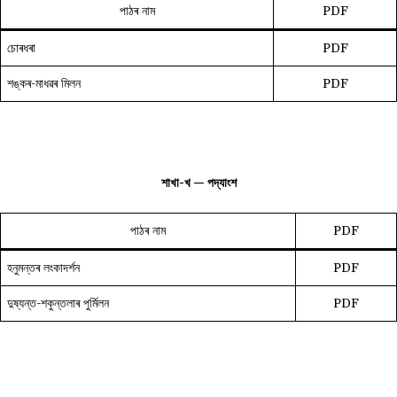
পাঠৰ নাম
PDF
চোৰধৰা
PDF
শঙ্কৰ-মাধৱৰ মিলন
PDF
শাখা-খ — পদ্যাংশ
পাঠৰ নাম
PDF
হনুমন্তৰ লংকাদৰ্শন
PDF
দুষ্যন্ত-শকুন্তলাৰ পুৰ্মিলন
PDF