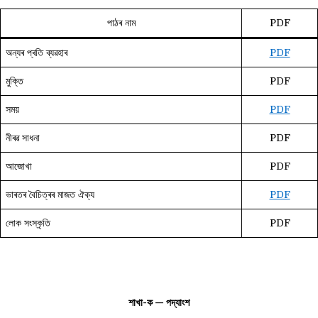
পাঠৰ নাম
PDF
অন্যৰ প্ৰতি ব্যৱহাৰ
PDF
মুক্তি
PDF
সময়
PDF
নীৰৱ সাধনা
PDF
আজোখা
PDF
ভাৰতৰ বৈচিত্ৰৰ মাজত ঐক্য
PDF
লোক সংস্কৃতি
PDF
শাখা-ক — পদ্যাংশ