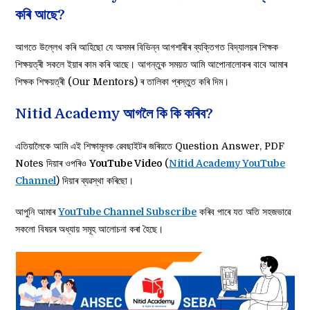
কৰি আছে?
আগতে উল্লেখ কৰি আহিছো যে অসমৰ বিভিন্ন আগশাৰীৰ ব্যক্তিগত বিদ্যালয়ৰ শিক্ষক
শিক্ষয়ত্ৰী সকলে ইয়াৰ কাম কৰি আছে। আগন্তুক সময়ত আমি আপোনালোকৰ বাবে আমাৰ
শিক্ষক শিক্ষয়ত্ৰী (Our Mentors) ৰ তালিকা প্ৰস্তুত কৰি দিম।
Nitid Academy আগলৈ কি কি কৰিব?
এতিয়ালৈকে আমি এই শিক্ষামূলক ৱেবছাইটৰ জৰিয়তে Question Answer, PDF
Notes দিয়াৰ ওপৰিও
YouTube Video
(
Nitid Academy YouTube
Channel
) দিয়াৰ ব্যৱস্থা কৰিছো।
আপুনি আমাৰ
YouTube Channel Subscribe
কৰিব পাৰে যত অতি সহজভাৱে
সকলো বিষয়ৰ অধ্যায় সমূহ আলোচনা কৰা হৈছে।