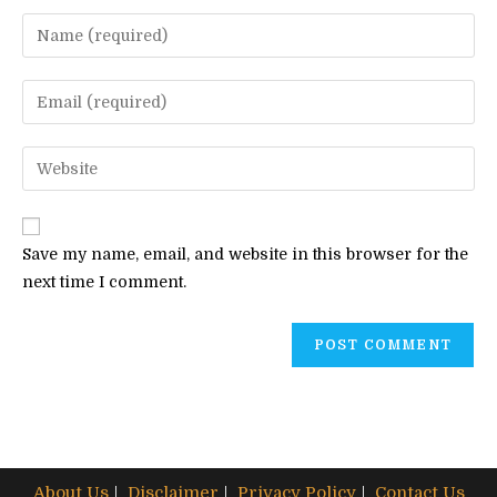
Enter
your
name
Enter
or
your
username
email
Enter
to
address
your
comment
to
website
comment
URL
Save my name, email, and website in this browser for the
(optional)
next time I comment.
About Us
Disclaimer
Privacy Policy
Contact Us