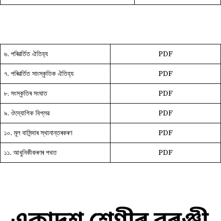
৬. পৰিৱৰ্তিত ঐতিহ্য
PDF
৭. পৰিৱৰ্তিত সাংস্কৃতিক ঐতিহ্য
PDF
৮. সংস্কৃতিৰ সংঘাত
PDF
৯. ঔদ্যোগিক বিপ্লৱ
PDF
১০. মূল বাসিন্দাৰ স্থানান্তৰকৰণ
PDF
১১. আধুনিকীকৰণৰ পথত
PDF